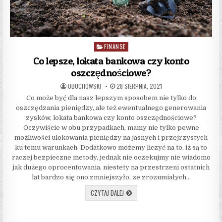
FINANSE
Posted in
Co lepsze, lokata bankowa czy konto
oszczędnościowe?
AUTHOR:
PUBLISHED DATE:
OBUCHOWSKI
28 SIERPNIA, 2021
Co może być dla nasz lepszym sposobem nie tylko do
oszczędzania pieniędzy, ale też ewentualnego generowania
zysków, lokata bankowa czy konto oszczędnościowe?
Oczywiście w obu przypadkach, mamy nie tylko pewne
możliwości ulokowania pieniędzy na jasnych i przejrzystych
ku temu warunkach. Dodatkowo możemy liczyć na to, iż są to
raczej bezpieczne metody, jednak nie oczekujmy nie wiadomo
jak dużego oprocentowania, niestety na przestrzeni ostatnich
lat bardzo się ono zmniejszyło, ze zrozumiałych…
CO LEPSZE, LOKATA BANKOWA CZY KON
CZYTAJ DALEJ