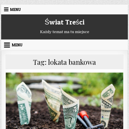
Skip to content
MENU
Świat Treści
Każdy temat ma tu miejsce
MENU
Tag:
lokata bankowa