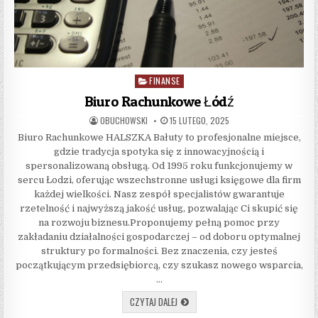
FINANSE
Posted in
Biuro Rachunkowe Łódź
AUTHOR:
PUBLISHED DATE:
OBUCHOWSKI
15 LUTEGO, 2025
Biuro Rachunkowe HALSZKA Bałuty to profesjonalne miejsce,
gdzie tradycja spotyka się z innowacyjnością i
spersonalizowaną obsługą. Od 1995 roku funkcjonujemy w
sercu Łodzi, oferując wszechstronne usługi księgowe dla firm
każdej wielkości. Nasz zespół specjalistów gwarantuje
rzetelność i najwyższą jakość usług, pozwalając Ci skupić się
na rozwoju biznesu.Proponujemy pełną pomoc przy
zakładaniu działalności gospodarczej – od doboru optymalnej
struktury po formalności. Bez znaczenia, czy jesteś
początkującym przedsiębiorcą, czy szukasz nowego wsparcia,
…
BIURO RACHUNKOWE ŁÓDŹ
CZYTAJ DALEJ