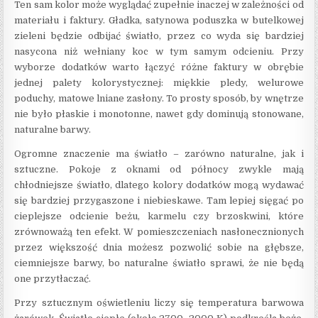
Ten sam kolor może wyglądać zupełnie inaczej w zależności od
materiału i faktury. Gładka, satynowa poduszka w butelkowej
zieleni będzie odbijać światło, przez co wyda się bardziej
nasycona niż wełniany koc w tym samym odcieniu. Przy
wyborze dodatków warto łączyć różne faktury w obrębie
jednej palety kolorystycznej: miękkie pledy, welurowe
poduchy, matowe lniane zasłony. To prosty sposób, by wnętrze
nie było płaskie i monotonne, nawet gdy dominują stonowane,
naturalne barwy.
Ogromne znaczenie ma światło – zarówno naturalne, jak i
sztuczne. Pokoje z oknami od północy zwykle mają
chłodniejsze światło, dlatego kolory dodatków mogą wydawać
się bardziej przygaszone i niebieskawe. Tam lepiej sięgać po
cieplejsze odcienie beżu, karmelu czy brzoskwini, które
zrównoważą ten efekt. W pomieszczeniach nasłonecznionych
przez większość dnia możesz pozwolić sobie na głębsze,
ciemniejsze barwy, bo naturalne światło sprawi, że nie będą
one przytłaczać.
Przy sztucznym oświetleniu liczy się temperatura barwowa