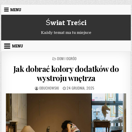
Skip to content
MENU
Świat Treści
Każdy temat ma tu miejsce
MENU
POSTED IN
DOM I OGRÓD
Jak dobrać kolory dodatków do
wystroju wnętrza
AUTHOR:
PUBLISHED DATE:
OBUCHOWSKI
24 GRUDNIA, 2025