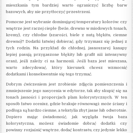
mieszkania tym bardziej warto ograniczyć liczbę barw
bazowych, aby nie przytłoczyć przestrzeni.
Pomocne jest wybranie dominującej temperatury kolorów: czy
wnętrze jest raczej ciepłe (beże, drewno w miodowych tonach,
kremy), czy chłodne (szarości, biele z nutą błękitu, ciemne
drewno)? Dodatki łatwiej dobierać, gdy trzymasz się jednej z
tych rodzin. Na przykład do chłodnej, jasnoszarej kanapy
lepiej pasują przygaszone błękity lub grafit niż intensywny
oranż, jeśli zależy ci na harmonii. Jeśli baza jest mieszana,
warto zdecydować, który kierunek chcesz wzmocnić
dodatkami i konsekwentnie się tego trzymać.
Dobrym ćwiczeniem jest zrobienie zdjęcia pomieszczenia i
zmniejszenie jego nasycenia w edytorze, tak aby skupić się na
tonach jasności i proporcjach plam kolorystycznych. W ten
sposób łatwo ocenisz, gdzie brakuje równowagi: może ściany i
podłoga są bardzo ciemne, a tekstylia zbyt jasne lub odwrotnie.
Dopiero mając świadomość, jak wygląda twoja baza
kolorystyczna, możesz świadomie dobrać dodatki: czy
powinny rozjaśnić wnętrze, dodać kontrastu, czy jedynie lekko