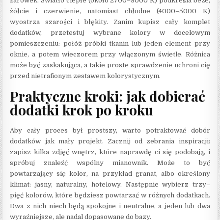
żarówek. Światło ciepłe (około 2700–3000 K) podkreśla beże,
żółcie i czerwienie, natomiast chłodne (4000–5000 K)
wyostrza szarości i błękity. Zanim kupisz cały komplet
dodatków, przetestuj wybrane kolory w docelowym
pomieszczeniu: połóż próbki tkanin lub jeden element przy
oknie, a potem wieczorem przy włączonym świetle. Różnica
może być zaskakująca, a takie proste sprawdzenie uchroni cię
przed nietrafionym zestawem kolorystycznym.
Praktyczne kroki: jak dobierać
dodatki krok po kroku
Aby cały proces był prostszy, warto potraktować dobór
dodatków jak mały projekt. Zacznij od zebrania inspiracji:
zapisz kilka zdjęć wnętrz, które naprawdę ci się podobają, i
spróbuj znaleźć wspólny mianownik. Może to być
powtarzający się kolor, na przykład granat, albo określony
klimat: jasny, naturalny, hotelowy. Następnie wybierz trzy–
pięć kolorów, które będziesz powtarzać w różnych dodatkach.
Dwa z nich niech będą spokojne i neutralne, a jeden lub dwa
wyraźniejsze, ale nadal dopasowane do bazy.