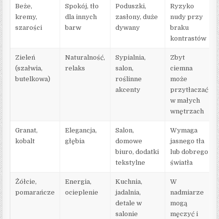
Beże,
Spokój, tło
Poduszki,
Ryzyko
kremy,
dla innych
zasłony, duże
nudy przy
szarości
barw
dywany
braku
kontrastów
Zieleń
Naturalność,
Sypialnia,
Zbyt
(szałwia,
relaks
salon,
ciemna
butelkowa)
roślinne
może
akcenty
przytłaczać
w małych
wnętrzach
Granat,
Elegancja,
Salon,
Wymaga
kobalt
głębia
domowe
jasnego tła
biuro, dodatki
lub dobrego
tekstylne
światła
Żółcie,
Energia,
Kuchnia,
W
pomarańcze
ocieplenie
jadalnia,
nadmiarze
detale w
mogą
salonie
męczyć i