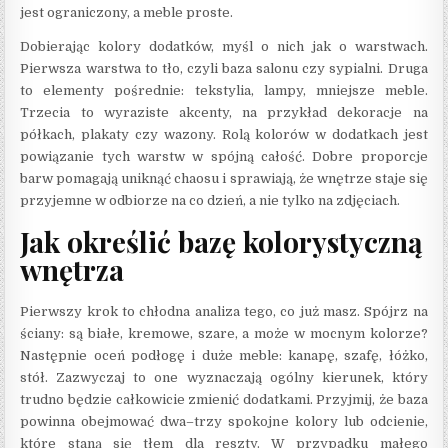
jest ograniczony, a meble proste.
Dobierając kolory dodatków, myśl o nich jak o warstwach.
Pierwsza warstwa to tło, czyli baza salonu czy sypialni. Druga
to elementy pośrednie: tekstylia, lampy, mniejsze meble.
Trzecia to wyraziste akcenty, na przykład dekoracje na
półkach, plakaty czy wazony. Rolą kolorów w dodatkach jest
powiązanie tych warstw w spójną całość. Dobre proporcje
barw pomagają uniknąć chaosu i sprawiają, że wnętrze staje się
przyjemne w odbiorze na co dzień, a nie tylko na zdjęciach.
Jak określić bazę kolorystyczną
wnętrza
Pierwszy krok to chłodna analiza tego, co już masz. Spójrz na
ściany: są białe, kremowe, szare, a może w mocnym kolorze?
Następnie oceń podłogę i duże meble: kanapę, szafę, łóżko,
stół. Zazwyczaj to one wyznaczają ogólny kierunek, który
trudno będzie całkowicie zmienić dodatkami. Przyjmij, że baza
powinna obejmować dwa–trzy spokojne kolory lub odcienie,
które staną się tłem dla reszty. W przypadku małego