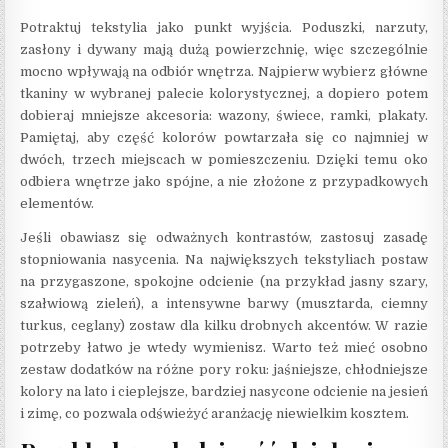
Potraktuj tekstylia jako punkt wyjścia. Poduszki, narzuty,
zasłony i dywany mają dużą powierzchnię, więc szczególnie
mocno wpływają na odbiór wnętrza. Najpierw wybierz główne
tkaniny w wybranej palecie kolorystycznej, a dopiero potem
dobieraj mniejsze akcesoria: wazony, świece, ramki, plakaty.
Pamiętaj, aby część kolorów powtarzała się co najmniej w
dwóch, trzech miejscach w pomieszczeniu. Dzięki temu oko
odbiera wnętrze jako spójne, a nie złożone z przypadkowych
elementów.
Jeśli obawiasz się odważnych kontrastów, zastosuj zasadę
stopniowania nasycenia. Na największych tekstyliach postaw
na przygaszone, spokojne odcienie (na przykład jasny szary,
szałwiową zieleń), a intensywne barwy (musztarda, ciemny
turkus, ceglany) zostaw dla kilku drobnych akcentów. W razie
potrzeby łatwo je wtedy wymienisz. Warto też mieć osobno
zestaw dodatków na różne pory roku: jaśniejsze, chłodniejsze
kolory na lato i cieplejsze, bardziej nasycone odcienie na jesień
i zimę, co pozwala odświeżyć aranżację niewielkim kosztem.