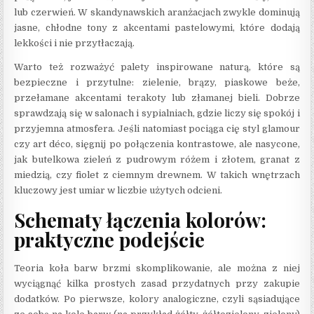
lub czerwień. W skandynawskich aranżacjach zwykle dominują
jasne, chłodne tony z akcentami pastelowymi, które dodają
lekkości i nie przytłaczają.
Warto też rozważyć palety inspirowane naturą, które są
bezpieczne i przytulne: zielenie, brązy, piaskowe beże,
przełamane akcentami terakoty lub złamanej bieli. Dobrze
sprawdzają się w salonach i sypialniach, gdzie liczy się spokój i
przyjemna atmosfera. Jeśli natomiast pociąga cię styl glamour
czy art déco, sięgnij po połączenia kontrastowe, ale nasycone,
jak butelkowa zieleń z pudrowym różem i złotem, granat z
miedzią, czy fiolet z ciemnym drewnem. W takich wnętrzach
kluczowy jest umiar w liczbie użytych odcieni.
Schematy łączenia kolorów:
praktyczne podejście
Teoria koła barw brzmi skomplikowanie, ale można z niej
wyciągnąć kilka prostych zasad przydatnych przy zakupie
dodatków. Po pierwsze, kolory analogiczne, czyli sąsiadujące