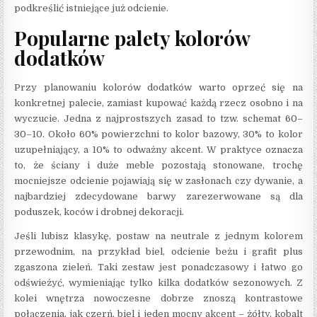
podkreślić istniejące już odcienie.
Popularne palety kolorów
dodatków
Przy planowaniu kolorów dodatków warto oprzeć się na
konkretnej palecie, zamiast kupować każdą rzecz osobno i na
wyczucie. Jedna z najprostszych zasad to tzw. schemat 60–
30–10. Około 60% powierzchni to kolor bazowy, 30% to kolor
uzupełniający, a 10% to odważny akcent. W praktyce oznacza
to, że ściany i duże meble pozostają stonowane, trochę
mocniejsze odcienie pojawiają się w zasłonach czy dywanie, a
najbardziej zdecydowane barwy zarezerwowane są dla
poduszek, koców i drobnej dekoracji.
Jeśli lubisz klasykę, postaw na neutrale z jednym kolorem
przewodnim, na przykład biel, odcienie beżu i grafit plus
zgaszona zieleń. Taki zestaw jest ponadczasowy i łatwo go
odświeżyć, wymieniając tylko kilka dodatków sezonowych. Z
kolei wnętrza nowoczesne dobrze znoszą kontrastowe
połączenia, jak czerń, biel i jeden mocny akcent – żółty, kobalt