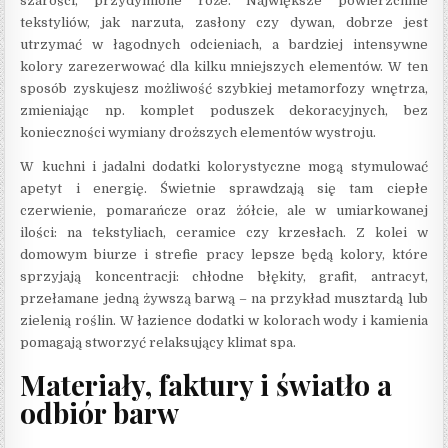
szarości, przydymione róże. Największe powierzchnie
tekstyliów, jak narzuta, zasłony czy dywan, dobrze jest
utrzymać w łagodnych odcieniach, a bardziej intensywne
kolory zarezerwować dla kilku mniejszych elementów. W ten
sposób zyskujesz możliwość szybkiej metamorfozy wnętrza,
zmieniając np. komplet poduszek dekoracyjnych, bez
konieczności wymiany droższych elementów wystroju.
W kuchni i jadalni dodatki kolorystyczne mogą stymulować
apetyt i energię. Świetnie sprawdzają się tam ciepłe
czerwienie, pomarańcze oraz żółcie, ale w umiarkowanej
ilości: na tekstyliach, ceramice czy krzesłach. Z kolei w
domowym biurze i strefie pracy lepsze będą kolory, które
sprzyjają koncentracji: chłodne błękity, grafit, antracyt,
przełamane jedną żywszą barwą – na przykład musztardą lub
zielenią roślin. W łazience dodatki w kolorach wody i kamienia
pomagają stworzyć relaksujący klimat spa.
Materiały, faktury i światło a
odbiór barw