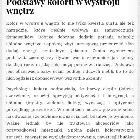
Podstawy koloru w wystroju
wnętrz
Kolor w wystroju wnętrz to nie tylko kwestia gustu, ale też
narzędzie, które realnie wpływa na samopoczucie
domowników. Dobrze dobrane dodatki potrafią ocieplić
chłodne wnętrze, uspokoić zbyt intensywną przestrzeń albo
dodać energii neutralnym ścianom. Zanim wybierzesz
poduszki, zasłony czy dywan, warto zrozumieć, jak kolory
działają razem i jaką rolę mogą pełnić w aranżacji. Podstawą
jest obserwacja bazy: ścian, podłóg i dużych mebli, bo to do
nich będziesz dopasowywać wszystkie akcenty.
Psychologia koloru podpowiada, że barwy ciepłe (żółcie,
czerwienie, oranże) sprzyjają aktywności i integracji, a
chłodne (błękity, zielenie, fiolety) wyciszają i optycznie
porządkują przestrzeń. W dodatkach możesz pozwolić sobie
na odważniejsze odcienie niż na ścianach, bo łatwo je wymienić.
Ważne jednak, by nie traktować akcesoriów jako
przypadkowej mieszanki. Spójna paleta kolorystyczna
sprawia, że wnętrze wygląda dopracowanie, nawet jeśli budżet