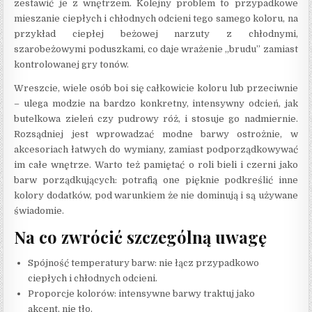
zestawić je z wnętrzem. Kolejny problem to przypadkowe
mieszanie ciepłych i chłodnych odcieni tego samego koloru, na
przykład ciepłej beżowej narzuty z chłodnymi,
szarobeżowymi poduszkami, co daje wrażenie „brudu” zamiast
kontrolowanej gry tonów.
Wreszcie, wiele osób boi się całkowicie koloru lub przeciwnie
– ulega modzie na bardzo konkretny, intensywny odcień, jak
butelkowa zieleń czy pudrowy róż, i stosuje go nadmiernie.
Rozsądniej jest wprowadzać modne barwy ostrożnie, w
akcesoriach łatwych do wymiany, zamiast podporządkowywać
im całe wnętrze. Warto też pamiętać o roli bieli i czerni jako
barw porządkujących: potrafią one pięknie podkreślić inne
kolory dodatków, pod warunkiem że nie dominują i są używane
świadomie.
Na co zwrócić szczególną uwagę
Spójność temperatury barw: nie łącz przypadkowo
ciepłych i chłodnych odcieni.
Proporcje kolorów: intensywne barwy traktuj jako
akcent, nie tło.