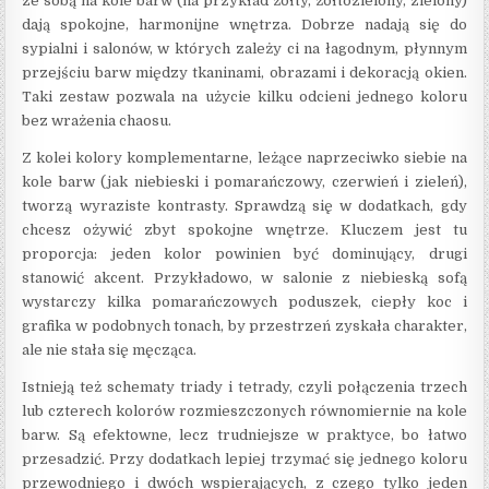
ze sobą na kole barw (na przykład żółty, żółtozielony, zielony)
dają spokojne, harmonijne wnętrza. Dobrze nadają się do
sypialni i salonów, w których zależy ci na łagodnym, płynnym
przejściu barw między tkaninami, obrazami i dekoracją okien.
Taki zestaw pozwala na użycie kilku odcieni jednego koloru
bez wrażenia chaosu.
Z kolei kolory komplementarne, leżące naprzeciwko siebie na
kole barw (jak niebieski i pomarańczowy, czerwień i zieleń),
tworzą wyraziste kontrasty. Sprawdzą się w dodatkach, gdy
chcesz ożywić zbyt spokojne wnętrze. Kluczem jest tu
proporcja: jeden kolor powinien być dominujący, drugi
stanowić akcent. Przykładowo, w salonie z niebieską sofą
wystarczy kilka pomarańczowych poduszek, ciepły koc i
grafika w podobnych tonach, by przestrzeń zyskała charakter,
ale nie stała się męcząca.
Istnieją też schematy triady i tetrady, czyli połączenia trzech
lub czterech kolorów rozmieszczonych równomiernie na kole
barw. Są efektowne, lecz trudniejsze w praktyce, bo łatwo
przesadzić. Przy dodatkach lepiej trzymać się jednego koloru
przewodniego i dwóch wspierających, z czego tylko jeden