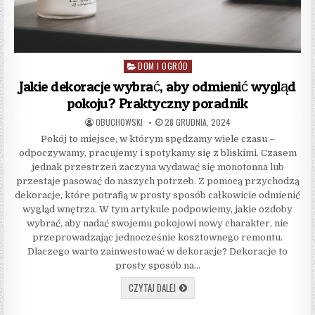
DOM I OGRÓD
Posted in
Jakie dekoracje wybrać, aby odmienić wygląd
pokoju? Praktyczny poradnik
AUTHOR:
PUBLISHED DATE:
OBUCHOWSKI
28 GRUDNIA, 2024
Pokój to miejsce, w którym spędzamy wiele czasu –
odpoczywamy, pracujemy i spotykamy się z bliskimi. Czasem
jednak przestrzeń zaczyna wydawać się monotonna lub
przestaje pasować do naszych potrzeb. Z pomocą przychodzą
dekoracje, które potrafią w prosty sposób całkowicie odmienić
wygląd wnętrza. W tym artykule podpowiemy, jakie ozdoby
wybrać, aby nadać swojemu pokojowi nowy charakter, nie
przeprowadzając jednocześnie kosztownego remontu.
Dlaczego warto zainwestować w dekoracje? Dekoracje to
prosty sposób na…
JAKIE DEKORACJE WYBRAĆ, ABY ODMIE
CZYTAJ DALEJ