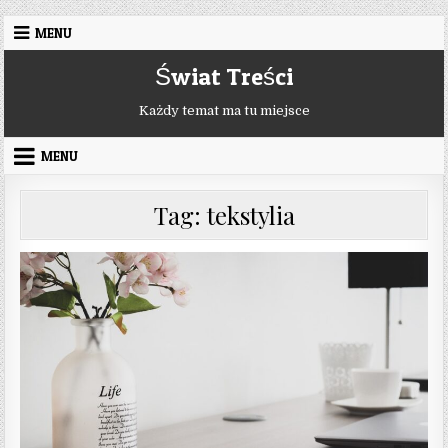
Skip to content
MENU
Świat Treści
Każdy temat ma tu miejsce
MENU
Tag:
tekstylia